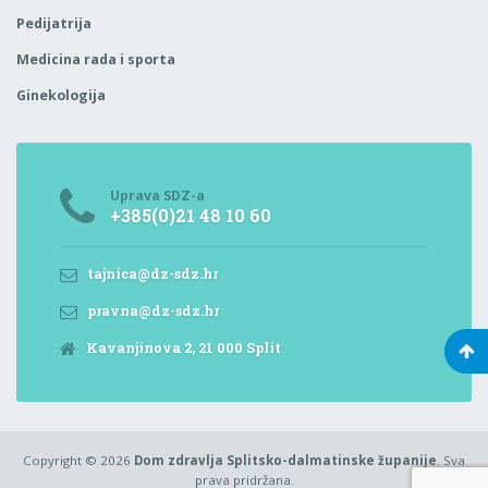
Pedijatrija
Medicina rada i sporta
Ginekologija
Uprava SDZ-a
+385(0)21 48 10 60
tajnica@dz-sdz.hr
pravna@dz-sdz.hr
Kavanjinova 2, 21 000 Split
Copyright © 2026
Dom zdravlja Splitsko-dalmatinske županije
. Sva
prava pridržana.