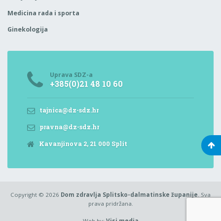
Medicina rada i sporta
Ginekologija
Uprava SDZ-a
+385(0)21 48 10 60
tajnica@dz-sdz.hr
pravna@dz-sdz.hr
Kavanjinova 2, 21 000 Split
Copyright © 2026
Dom zdravlja Splitsko-dalmatinske županije
. Sva
prava pridržana.
Web by:
Visi media