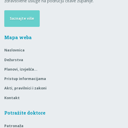
zdravstvene usluge na području čitave županije.
Saznajte više
Mapa weba
Naslovnica
Dežurstva
Planovi, izvješća…
Pristup informacijama
Akti, pravilnici i zakoni
Kontakt
Potražite doktore
Patronaža