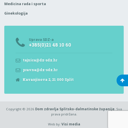
Medicina rada i sporta
Ginekologija
Uprava SDZ-a
+385(0)21 48 10 60
tajnica@dz-sdz.hr
pravna@dz-sdz.hr
Kavanjinova 2, 21 000 Split
Copyright © 2026
Dom zdravlja Splitsko-dalmatinske županije
. Sva
prava pridržana.
Web by:
Visi media