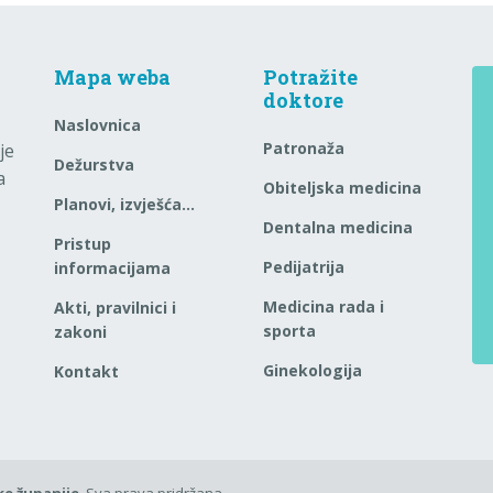
Mapa weba
Potražite
doktore
Naslovnica
Patronaža
je
Dežurstva
a
Obiteljska medicina
Planovi, izvješća…
Dentalna medicina
Pristup
Pedijatrija
informacijama
Medicina rada i
Akti, pravilnici i
sporta
zakoni
Ginekologija
Kontakt