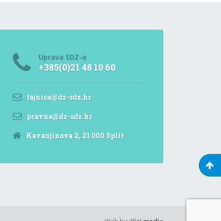
Uprava SDZ-a
+385(0)21 48 10 60
tajnica@dz-sdz.hr
pravna@dz-sdz.hr
Kavanjinova 2, 21 000 Split