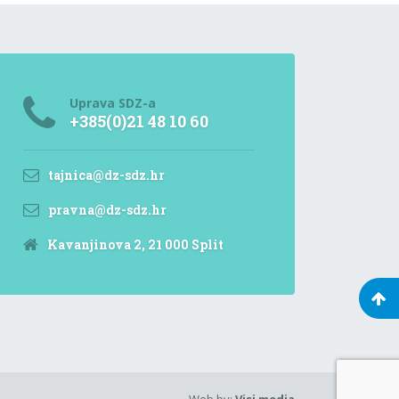
Uprava SDZ-a
+385(0)21 48 10 60
tajnica@dz-sdz.hr
pravna@dz-sdz.hr
Kavanjinova 2, 21 000 Split