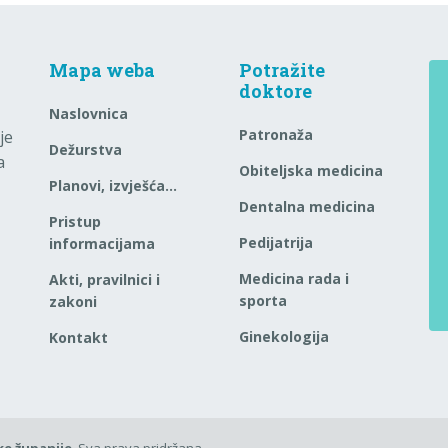
Mapa weba
Potražite
doktore
Naslovnica
Patronaža
je
Dežurstva
a
Obiteljska medicina
Planovi, izvješća…
Dentalna medicina
Pristup
Pedijatrija
informacijama
Medicina rada i
Akti, pravilnici i
sporta
zakoni
Ginekologija
Kontakt