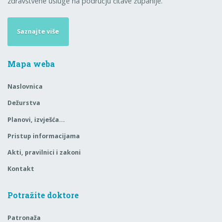
zdravstvene usluge na području čitave županije.
Saznajte više
Mapa weba
Naslovnica
Dežurstva
Planovi, izvješća…
Pristup informacijama
Akti, pravilnici i zakoni
Kontakt
Potražite doktore
Patronaža