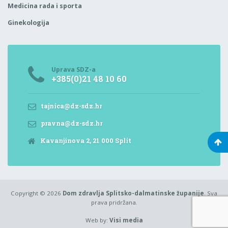
Medicina rada i sporta
Ginekologija
Uprava SDZ-a
+385(0)21 48 10 60
tajnica@dz-sdz.hr
pravna@dz-sdz.hr
Kavanjinova 2, 21 000 Split
Copyright © 2026
Dom zdravlja Splitsko-dalmatinske županije
. Sva
prava pridržana.
Web by:
Visi media