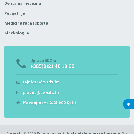
Dentalna medicina
Pedijatrija
Medicina rada i sporta
Ginekologija
Uprava SDZ-a
+385(0)21 48 10 60
tajnica@dz-sdz.hr
pravna@dz-sdz.hr
Kavanjinova 2, 21 000 Split
Copyright © 2026
Dom zdravlja Splitsko-dalmatinske županije
. Sva